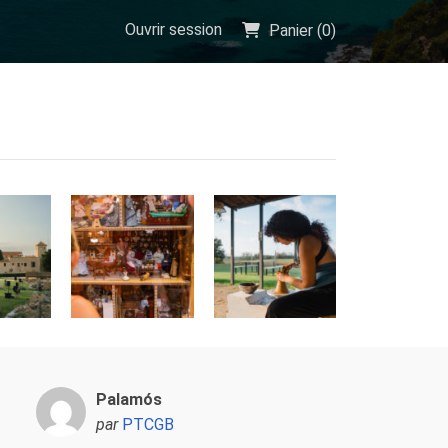
Ouvrir session
Panier (
0
)
Palamós
par
PTCGB