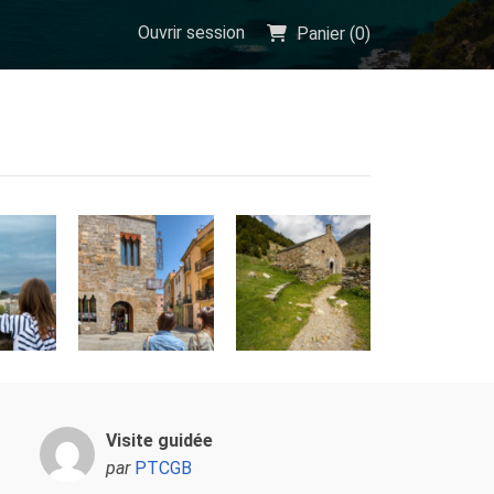
Ouvrir session
Panier (
0
)
Visite guidée
par
PTCGB