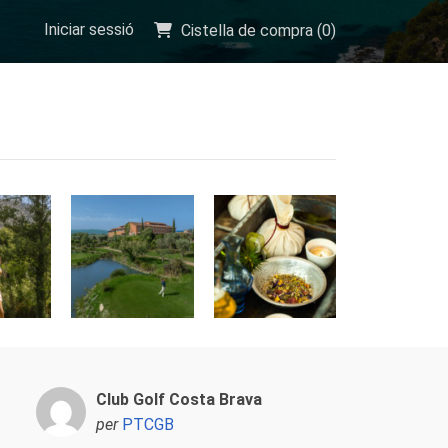
Iniciar sessió
Cistella de compra (
0
)
Club Golf Costa Brava
per
PTCGB