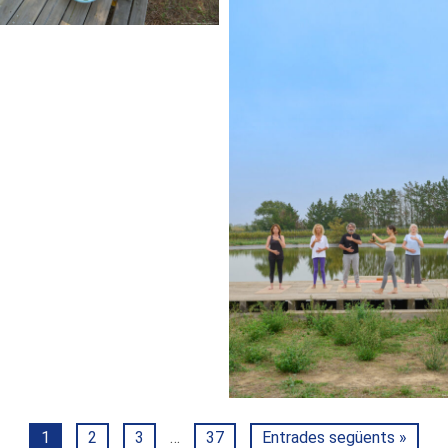
1
2
3
…
37
Entrades següents »