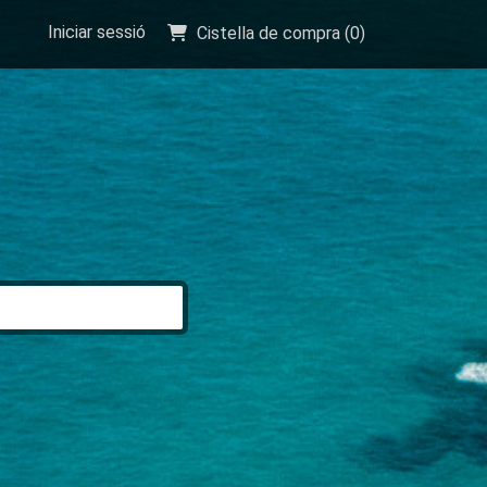
Iniciar sessió
Cistella de compra (
0
)