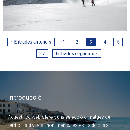
« Entrades anteriors
1
2
3
4
5
…
37
Entrades següents »
Introducció
Aquest lloc web ofereix una selecció d’imatges del
territori, activitats, monuments, festes tradicionals,