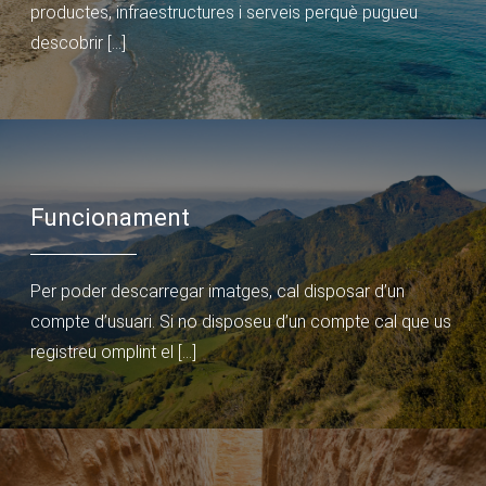
productes, infraestructures i serveis perquè pugueu
descobrir […]
Funcionament
Per poder descarregar imatges, cal disposar d’un
compte d’usuari. Si no disposeu d’un compte cal que us
registreu omplint el […]