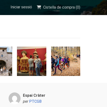
Iniciar sessió
Cistella de compra (
0
)
Espai Cràter
per
PTCGB