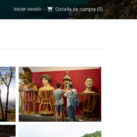
Iniciar sessió
Cistella de compra (
0
)