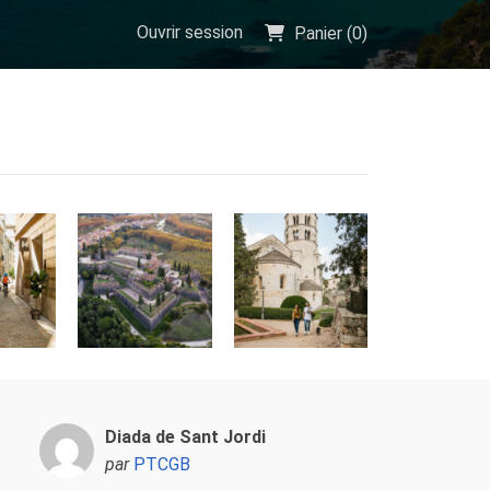
Ouvrir session
Panier (
0
)
Diada de Sant Jordi
par
PTCGB