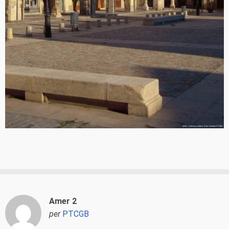
Amer 2
per
PTCGB