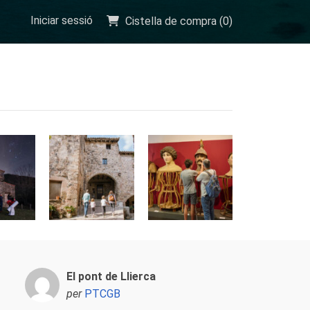
Iniciar sessió
Cistella de compra (
0
)
El pont de Llierca
per
PTCGB