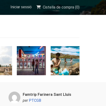
Iniciar sessió
Cistella de compra (
0
)
Famtrip Farinera Sant Lluís
per
PTCGB