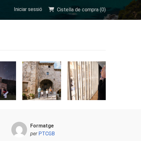
Iniciar sessió
Cistella de compra (
0
)
Formatge
per
PTCGB