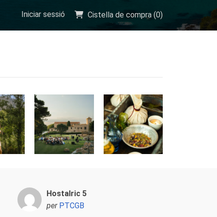
Iniciar sessió
Cistella de compra (
0
)
Hostalric 5
per
PTCGB