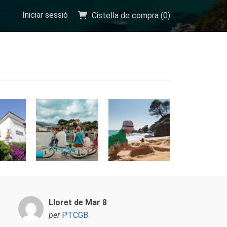
Iniciar sessió
Cistella de compra (
0
)
Lloret de Mar 8
per
PTCGB