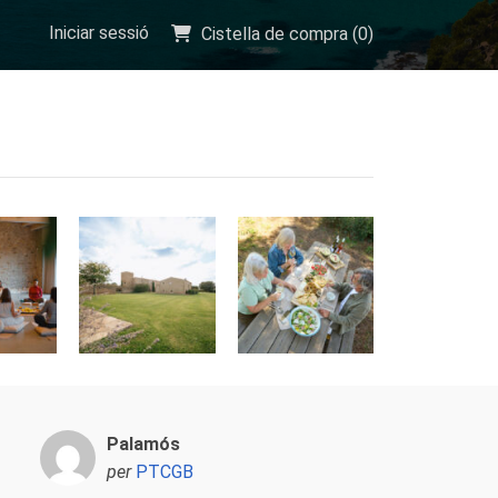
Iniciar sessió
Cistella de compra (
0
)
Palamós
per
PTCGB