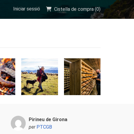
Iniciar sessió
Cistella de compra (
0
)
Pirineu de Girona
per
PTCGB